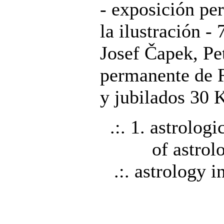
- exposición pe
la ilustración -
Josef Čapek, Pet
permanente de R
y jubilados 30 
.:. 1. astrologi
of astrol
.:. astrology i