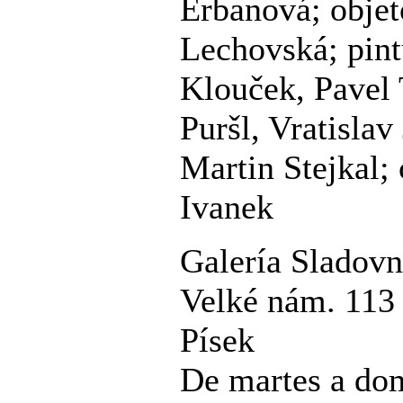
Erbanová; objet
Lechovská; pint
Klouček, Pavel 
Puršl, Vratislav
Martin Stejkal;
Ivanek
Galería Sladovn
Velké nám. 113
Písek
De martes a dom